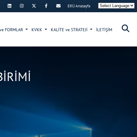
ERÜ Anasayfa
×
 ve FORMLAR
KVKK
KALİTE ve STRATEJİ
İLETİŞİM
İRİMİ