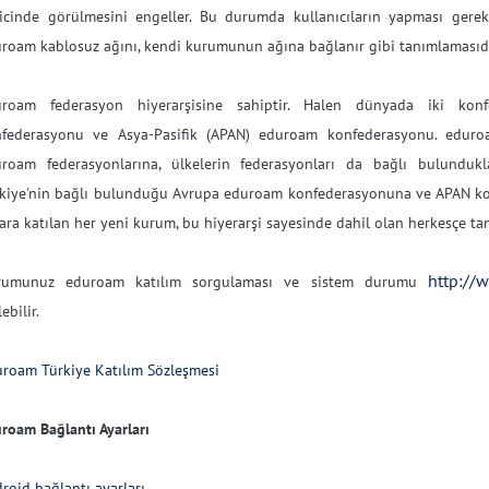
icinde görülmesini engeller. Bu durumda kullanıcıların yapması gere
roam kablosuz ağını, kendi kurumunun ağına bağlanır gibi tanımlamasıdı
uroam federasyon hiyerarşisine sahiptir. Halen dünyada iki kon
federasyonu ve Asya-Pasifik (APAN) eduroam konfederasyonu. eduro
roam federasyonlarına, ülkelerin federasyonları da bağlı bulundukl
kiye'nin bağlı bulunduğu Avrupa eduroam konfederasyonuna ve APAN ko
ara katılan her yeni kurum, bu hiyerarşi sayesinde dahil olan herkesçe ta
http://
rumunuz eduroam katılım sorgulaması ve sistem
durumu
ebilir.
roam Türkiye Katılım Sözleşmesi
roam Bağlantı Ayarları
roid bağlantı ayarları