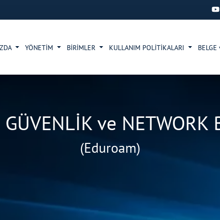
IZDA
YÖNETİM
BİRİMLER
KULLANIM POLİTİKALARI
BELGE
R GÜVENLİK ve NETWORK B
(Eduroam)