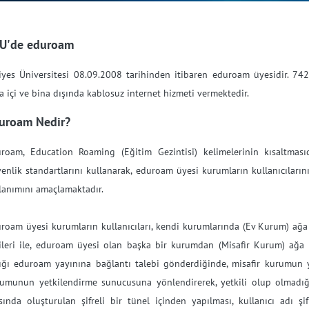
U'de eduroam
iyes Üniversitesi 08.09.2008 tarihinden itibaren eduroam üyesidir. 742 
a içi ve bina dışında kablosuz internet hizmeti vermektedir.
uroam Nedir?
roam, Education Roaming (Eğitim Gezintisi) kelimelerinin kısaltması
enlik standartlarını kullanarak, eduroam üyesi kurumların kullanıcıları
lanımını amaçlamaktadır.
roam üyesi kurumların kullanıcıları, kendi kurumlarında (Ev Kurum) ağa b
lileri ile, eduroam üyesi olan başka bir kurumdan (Misafir Kurum) ağa b
ığı eduroam yayınına bağlantı talebi gönderdiğinde, misafir kurumun y
umunun yetkilendirme sunucusuna yönlendirerek, yetkili olup olmadığı
sında oluşturulan şifreli bir tünel içinden yapılması, kullanıcı adı şi