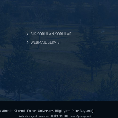
SIK SORULAN SORULAR
WEBMAIL SERVİSİ
Yönetim Sistemi | Erciyes Üniversitesi Bilgi İşlem Daire Başkanlığı
Web sitesi içerik sorumlusu: KERİM MALKOÇ - kerim@erciyes.edu.tr