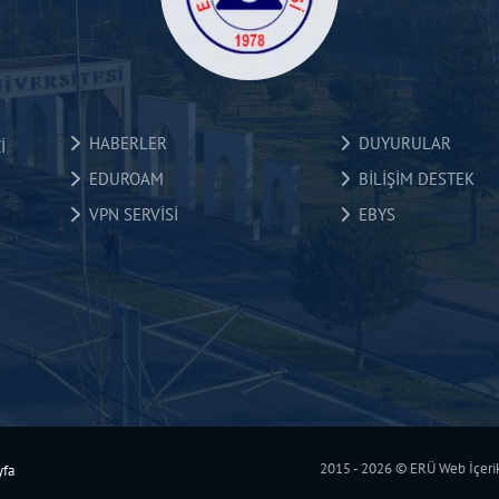
HABERLER
DUYURULAR
İ
EDUROAM
BİLİŞİM DESTEK
VPN SERVİSİ
EBYS
2015 - 2026 © ERÜ Web İçerik 
yfa