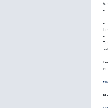
har
edu
ed
kon
edu
Tür
onl
Ku
edil
Edu
Edu
And