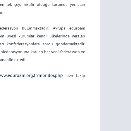
ken tek şey, misafir olduğu kurumda yer alan
r.
federasyon bulunmaktadır: Avrupa eduroam
am üyesi kurumlar kendi ülkelerinde yeralan
arı konfederasyonlara sorgu göndermektedir.
nfederasyonuna katılan her yeni federasyon ve
nınabilmektedir.
www.eduroam.org.tr/monitor.php
'den takip