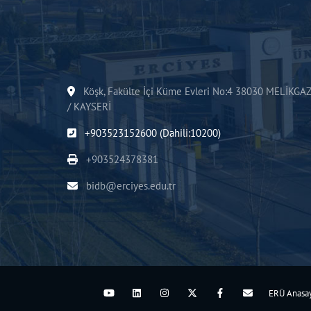
Köşk, Fakülte İçi Küme Evleri No:4 38030 MELİKGAZ
/ KAYSERİ
+903523152600 (Dahili:10200)
+903524378381
bidb@erciyes.edu.tr
ERÜ Anasa