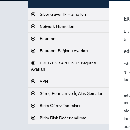
Siber Güvenlik Hizmetleri
ER
Network Hizmetleri
Erc
Eduroam
bin
ed
Eduroam Bağlantı Ayarları
ERCİYES KABLOSUZ Bağlantı
edu
Ayarları
güv
kul
VPN
Süreç Formları ve İş Akış Şemaları
edu
iki
Birim Görev Tanımları
ald
Birim Risk Değerlendirme
kur
ara