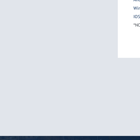
Win
IOS
*NO