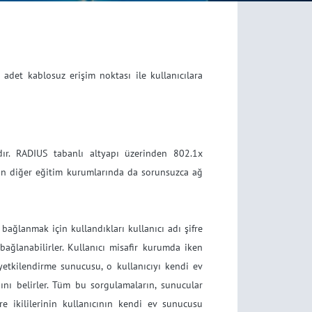
adet kablosuz erişim noktası ile kullanıcılara
dır. RADIUS tabanlı altyapı üzerinden 802.1x
nın diğer eğitim kurumlarında da sorunsuzca ağ
ağlanmak için kullandıkları kullanıcı adı şifre
ağlanabilirler. Kullanıcı misafir kurumda iken
etkilendirme sunucusu, o kullanıcıyı kendi ev
nı belirler. Tüm bu sorgulamaların, sunucular
fre ikililerinin kullanıcının kendi ev sunucusu