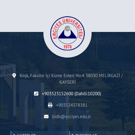
Köşk, Fakülte İçi Küme Evleri No:4 38030 MELİKGAZİ /
KAYSERİ
+903523152600 (Dahili:10200)
+903524378381
bidb@erciyes.edu.tr