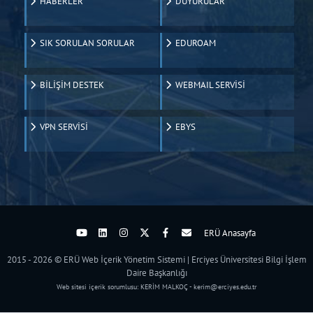
HABERLER
DUYURULAR
SIK SORULAN SORULAR
EDUROAM
BİLİŞİM DESTEK
WEBMAIL SERVİSİ
VPN SERVİSİ
EBYS
ERÜ Anasayfa
2015 - 2026 © ERÜ Web İçerik Yönetim Sistemi | Erciyes Üniversitesi Bilgi İşlem
Daire Başkanlığı
Web sitesi içerik sorumlusu: KERİM MALKOÇ - kerim@erciyes.edu.tr